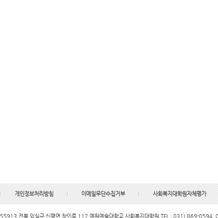
개인정보처리방침
이메일무단수집거부
사회복지대학원자체평가
55913 전북 임실군 신평면 창인로 117 예원예술대학교 사회복지대학원 TEL : 031) 869-0594, 063)